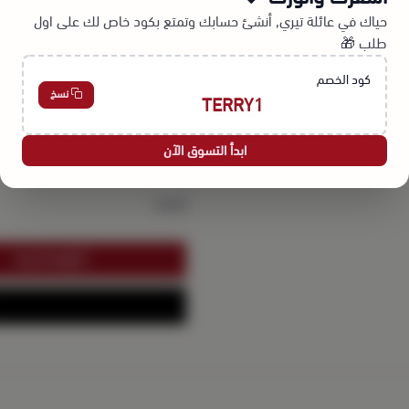
لا تستخدم الغسيل الجاف.
حياك في عائلة تيري, أنشئ حسابك وتمتع بكود خاص لك على اول
طلب 🎁
رقم الموديل
كود الخصم
نسخ
TERRY1
ابدأ التسوق الآن
السعر
الكمية
إضافة للسلة