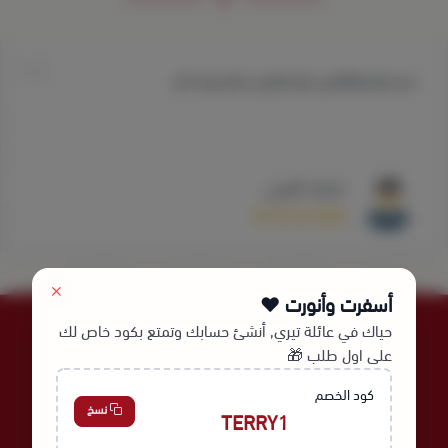
متر ممتاز والقائمين عليه رائيعين شكرا جزيلا لكم
محمد الحربي
أسفرت وأنورت ❤️
حياك في عائلة تيري, أنشئ حسابك وتمتع بكود خاص لك
على اول طلب 🎁
كود الخصم
نسخ
TERRY1
عالم نُسج لأجلك | Since 1978