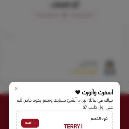
آراء العملاء
زينه الحربي
أسفرت وأنورت ❤️
حياك في عائلة تيري, أنشئ حسابك وتمتع بكود خاص لك
على اول طلب 🎁
كود الخصم
نسخ
TERRY1