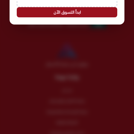
عالم نُسج لأجلك | Since 1978
ابدأ التسوق الآن
السجل التجاري
الرقم الضريبي
300135457500003
4030275521
موثق لدى منصة الأعمال
روابط مهمة
من نحن
سياسة الضمان والإسترجاع
سياسة الإستخدام والخصوصية
الأسئلة الشائعة
خدمات الفنادق والإعاشة