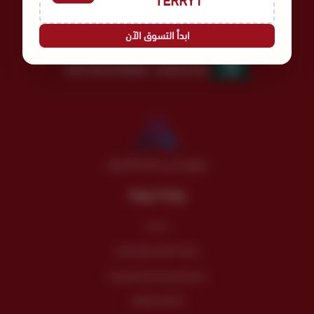
TERRY1
عالم نُسج لأجلك | Since 1978
ابدأ التسوق الآن
السجل التجاري
الرقم الضريبي
300135457500003
4030275521
موثق لدى منصة الأعمال
روابط مهمة
من نحن
سياسة الضمان والإسترجاع
سياسة الإستخدام والخصوصية
الأسئلة الشائعة