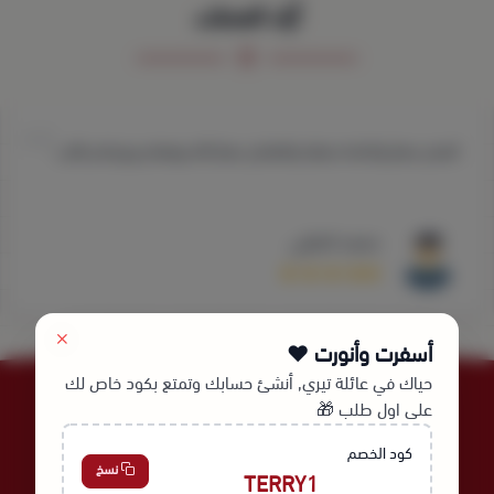
آراء العملاء
المنتج ممتاز والخامة ممتازة والتعامل ممتاز الله يوفقكم ويرزقكم يااارب
محمد الحارثي
أسفرت وأنورت ❤️
حياك في عائلة تيري, أنشئ حسابك وتمتع بكود خاص لك
على اول طلب 🎁
كود الخصم
نسخ
TERRY1