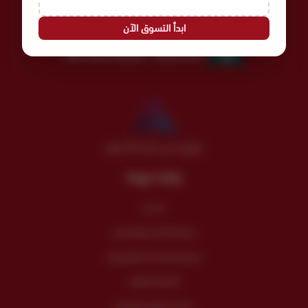
عالم نُسج لأجلك | Since 1978
ابدأ التسوق الآن
السجل التجاري
الرقم الضريبي
300135457500003
4030275521
موثق لدى منصة الأعمال
روابط مهمة
من نحن
سياسة الضمان والإسترجاع
سياسة الإستخدام والخصوصية
الأسئلة الشائعة
خدمات الفنادق والإعاشة