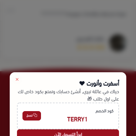
مرييحه مره وبارده والمخدات مررررريحه🤍🤍🤍🤍🤍🤍
صالحه العسيري
أسفرت وأنورت ❤️
حياك في عائلة تيري, أنشئ حسابك وتمتع بكود خاص لك
على اول طلب 🎁
عالم نُسج لأجلك | Since 1978
كود الخصم
نسخ
TERRY1
السجل التجاري
الرقم الضريبي
300135457500003
4030275521
ابدأ التسوق الآن