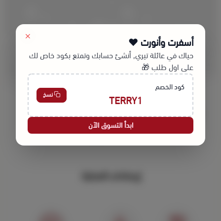
أسفرت وأنورت ❤️
حياك في عائلة تيري, أنشئ حسابك وتمتع بكود خاص لك
على اول طلب 🎁
كود الخصم
نسخ
TERRY1
ابدأ التسوق الآن