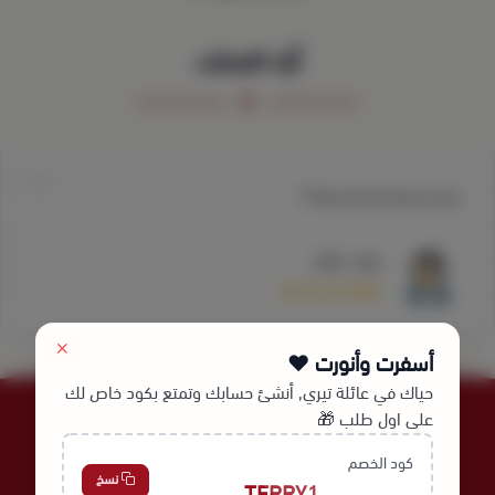
آراء العملاء
جوده وسعر انصحكم فيه👍🏻
نوف صالح
أسفرت وأنورت ❤️
حياك في عائلة تيري, أنشئ حسابك وتمتع بكود خاص لك
على اول طلب 🎁
كود الخصم
نسخ
TERRY1