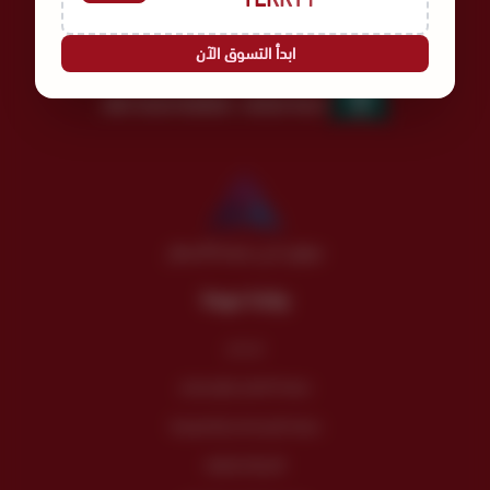
عالم نُسج لأجلك | Since 1978
ابدأ التسوق الآن
السجل التجاري
الرقم الضريبي
300135457500003
4030275521
موثق لدى منصة الأعمال
روابط مهمة
من نحن
سياسة الضمان والإسترجاع
سياسة الإستخدام والخصوصية
الأسئلة الشائعة