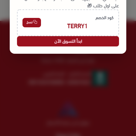
على اول طلب 🎁
كود الخصم
نسخ
TERRY1
ابدأ التسوق الآن
عالم نُسج لأجلك | Since 1978
السجل التجاري
الرقم الضريبي
300135457500003
4030275521
موثق لدى منصة الأعمال
روابط مهمة