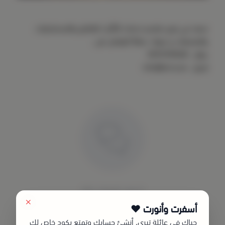
نسعد في تيري بتقديم خدمات التأثيث للفنادق والمستشفيات
والمنتجعات و غيرها , فضلاً التواصل على :
جوال : 0593709028
ايميل :
info@terry.sa
لا توجد تقييمات حاليا
أسفرت وأنورت ❤️
حياك في عائلة تيري, أنشئ حسابك وتمتع بكود خاص لك