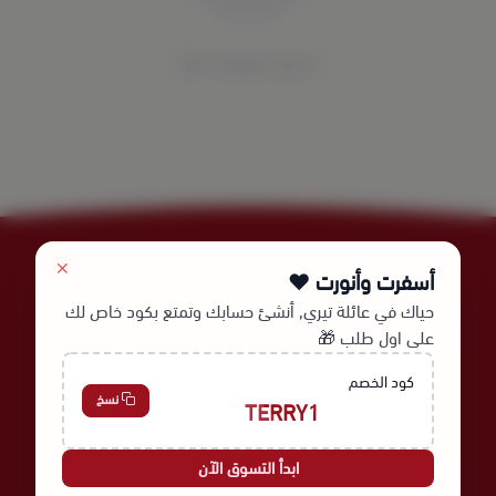
لا توجد تقييمات حاليا
أسفرت وأنورت ❤️
حياك في عائلة تيري, أنشئ حسابك وتمتع بكود خاص لك
على اول طلب 🎁
عالم نُسج لأجلك | Since 1978
كود الخصم
نسخ
TERRY1
السجل التجاري
الرقم الضريبي
300135457500003
4030275521
ابدأ التسوق الآن